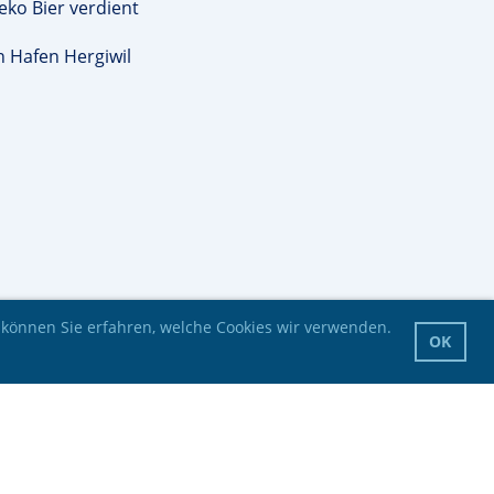
eko Bier verdient
n Hafen Hergiwil
 können Sie erfahren, welche Cookies wir verwenden.
OK
Impressum
Datenschutz