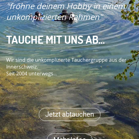
"fröhne deinem Hobby in einem
unkomplizierten Rahmen"
TAUCHE MIT UNS AB...
Wir sind die unkomplizierte Tauchergruppe aus der
Innerschweiz.
Seit 2004 unterwegs...
Jetzt abtauchen